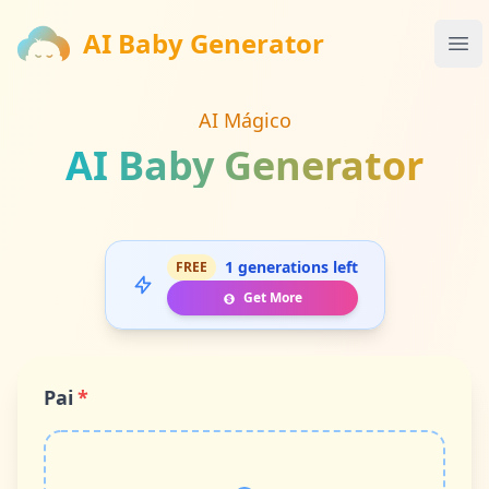
AI Baby Generator
AI Baby Generator
Ope
AI Mágico
AI Baby Generator
1 generations left
FREE
Get More
Pai
*